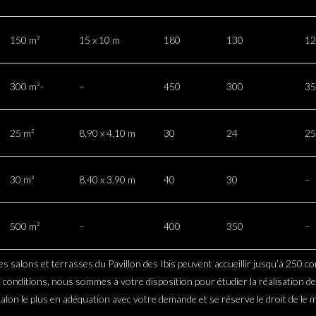
150 m²
15 x 10 m
180
130
12
300 m²-
–
450
300
35
25 m²
8,90 x 4,10 m
30
24
25
30 m²
8,40 x 3,90 m
40
30
–
500 m²
–
400
350
–
salons et terrasses du Pavillon des Ibis peuvent accueillir jusqu’à 250 con
 conditions, nous sommes à votre disposition pour étudier la réalisation 
 salon le plus en adéquation avec votre demande et se réserve le droit de le 