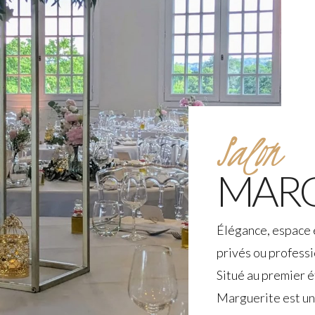
Salon
MARG
Élégance, espace
privés ou profess
Situé au premier é
Marguerite est un 