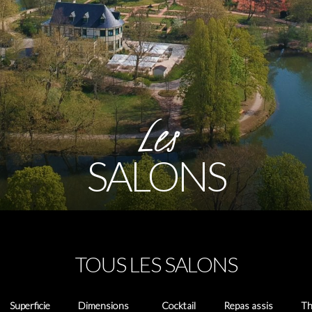
Les
SALONS
TOUS LES SALONS
Superficie
Dimensions
Cocktail
Repas assis
Th