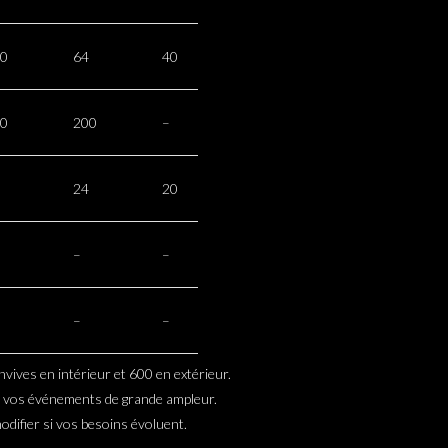
0
64
40
0
200
–
24
20
–
–
–
–
vives en intérieur et 600 en extérieur.
de vos événements de grande ampleur.
modifier si vos besoins évoluent.