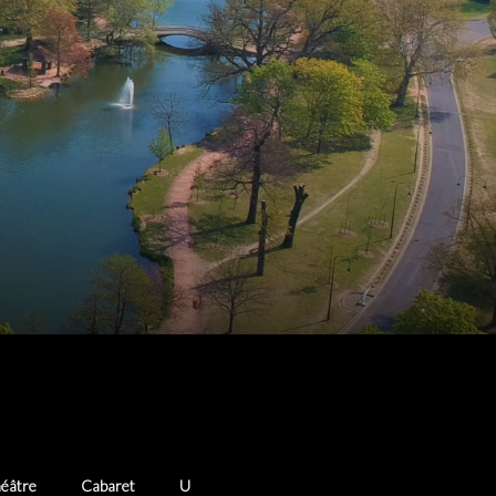
éâtre
Cabaret
U